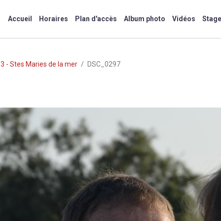
Accueil
Horaires
Plan d'accès
Album photo
Vidéos
Stag
3 - Stes Maries de la mer
DSC_0297