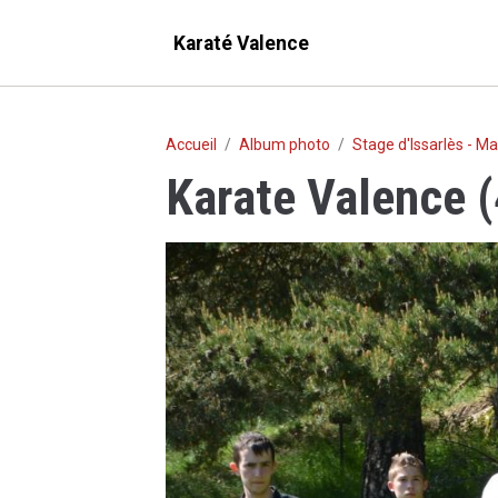
Karaté Valence
Accueil
Album photo
Stage d'Issarlès - M
Karate Valence 