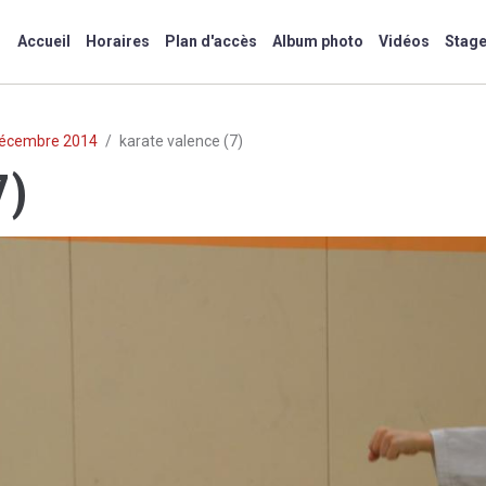
Accueil
Horaires
Plan d'accès
Album photo
Vidéos
Stag
 décembre 2014
karate valence (7)
7)